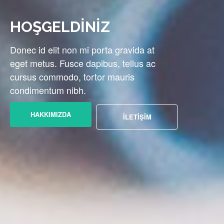
DİNİZ
HOŞGEL
non mi porta gravida at
Donec id elit 
usce dapibus, tellus ac
eget metus. F
o, tortor mauris
cursus commod
nibh.
condimentum 
DA
HAKKIMIZ
İLETİŞİM